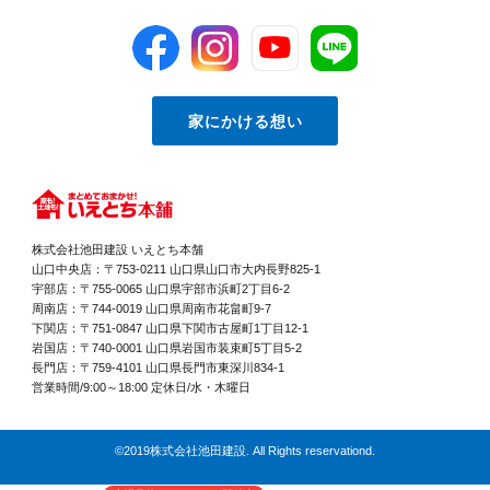
また、AIにより生活パターンを学習して、住む人に合わ
での室温調整も安定します。気密性が低いと快適な温度
30坪でも坪単価が高くなる傾向があるため注意が必要
せてエアコンの温度をコントロールしてくれたり、ガス
にするためにエアコンの温度を高くしたり、低くしたり
です。価格だけで判断するのではなく、「何が含まれて
漏れなどの異変を察知してくれたりなどの利便性と安全
と調整幅がありエネルギーの負担が大きくなります。そ
いるか」を確認し、総額・仕様・暮らしやすさをトータ
性も持っています。スマートホーム スマートフォンな
れに代わって高気密な家は温度を調節する幅も狭くなる
ルで比較する視点が大切です。 5. 坪数だけでなく「間
どの端末でエアコンをコントロールしたり、見守りカメ
ためエネルギー負担も小さくなり電気代が安くなりま
取り・使い方」も重要5-1. 同じ30坪でも間取り次第で
ラの映像で子供の様子を伺ったり、とインターネットに
す。温度差が少なくなり身体に優しい環境となる これ
満足度は変わる「30坪の家」と言っても、その中身は
つながったさまざまな機器を使ってリモートコントロー
は断熱性も必要になりますが、高気密にすることで部屋
間取りによってまったく違います。極端な話、廊下が多
家にかける想い
ルできるシステムを持った住宅をスマートホームと呼ん
間の温度差が生じにくくなり、健康的な生活を送れる室
ければ居室は狭くなり、収納が少なければモノが溢れや
でいます。スマートホームは上述したIot技術を活用し
内環境を手にすることができます。温度差は思っている
すくなるため、坪数だけでは暮らしやすさは測れませ
ているため、ほとんどIot住宅と同じ意味を持ちます。
よりも体への負担が大きく、前述したヒートショックを
ん。たとえば同じ30坪でも：回遊動線を取り入れたプ
スマートホームの活用は、身近なものだとスマートスピ
起こす恐れがありますので注意しましょう。遮音性が高
ラン水まわりを集中させた時短家事設計廊下を極力なく
ーカーやスマートフォンで操作できる照明、エアコン操
くなる 気密性の高さは家の遮音性にも影響を与えま
し、有効面積を最大化したプランなど、間取りに工夫が
作のアプリなどがそうで、導入される機器はインターネ
す。家の前に交通量の多い道路があったり、学校の近く
あるかどうかで体感的な広さや生活効率が大きく変わり
ットにつなげてスマートフォンなどの端末で操作してい
や通学路であったりなど、騒音を感じやすい環境の場合
ます。5-2. 優先すべきは「坪数」より「暮らしやす
くため、後から導入するというよりは新築時に取り入れ
は気密性を高めると外からの音を遮り静かな暮らしがで
さ」家づくりでは「広さ＝快適」と思いがちですが、大
株式会社池田建設 いえとち本舗
ていく方がやりやすいです。 まとめ IT技術の進歩によ
きます。高気密の家は遮音性も高くなるため、騒音を危
切なのは“自分たちにとってちょうどいい暮らし方”がで
り私たちの生活も変わっていき、住宅のシステムも技術
山口中央店：〒753-0211 山口県山口市大内長野825-1
惧する方はぜひ検討してもらいたいです。 気密性が高
きるかです。たとえば…朝の支度がラクになる動線使い
に合わせて進化しています。CO2削減や低炭素社会が
宇部店：〒755-0065 山口県宇部市浜町2丁目6-2
い住宅に住むデメリット 気密性を高めることで生じる
やすい位置に収納があること生活スタイルに合わせた部
叫ばれる中、環境に配慮されたシステムを持つスマート
デメリットもありますので注意しましょう。気密性が高
周南店：〒744-0019 山口県周南市花畠町9-7
屋の配置こうした“体感の快適さ”は、数字では測れませ
ハウスはこれからますます関心される住宅です。私たち
いということは、より隙間がなく密閉されているという
ん。むしろ、無駄のない間取りの方が坪数以上に広く感
下関店：〒751-0847 山口県下関市古屋町1丁目12-1
が身近に使っているIT技術が家の中でも利用できるよう
ことのため、換気をしていないと空気や湿気がこもりま
じることも多いのです。5-3. 家族構成やライフスタイ
岩国店：〒740-0001 山口県岩国市装束町5丁目5-2
になるスマートハウスという新しい住宅がこれから多く
す。空気の循環がないと建材の化学物質が揮発したり、
ルを反映した設計を間取りを考える上で、もっとも重要
なっていくかもしれませんので、これから家を建てる方
長門店：〒759-4101 山口県長門市東深川834-1
カビやダニ、埃などのハウスダストが舞ってしまったり
なのが「その家に住む人のライフスタイル」です。子育
は、ぜひスマートハウスも検討してみてはいかがでしょ
営業時間/9:00～18:00 定休日/水・木曜日
するため、シックハウス症候群などの健康障害を起こす
て真っ最中の家庭共働きで家事時間が限られている夫婦
うか。家づくりは情報収集することが大切です。いえと
可能性があります。そのため現在の住宅は24時間換気
趣味の部屋や書斎が欲しい個人など、それぞれに必要な
ち本舗は無料で家づくりに役立つ資料を提供しておりま
を設けることを義務付けています。気密性の高い家は密
広さ・部屋数・動線は違います。「平均」や「世間の広
すので、これから家を購入しようと考えている方はぜひ
閉され空気の流動が少なくなりますので、必ず換気され
さ」にとらわれず、自分たちの生活に合った間取りを軸
ご利用ください。資料請求はこちらからさらに会員登録
©2019株式会社池田建設. All Rights reservationd.
ていることが重要です。また、気密性が高いことで夏場
に考えることが、満足度の高い家づくりにつながりま
をするとVIP会員様限定の間取り集や施工事例、最新の
は部屋が暑くなりやすいのがデメリットです。エアコン
す。6. まとめ：感覚で“坪”を理解すれば家づくりがスム
土地情報をお届けいたします。当社は一切押し売りを致
で室温を調整する必要が出てきますので、密閉されてい