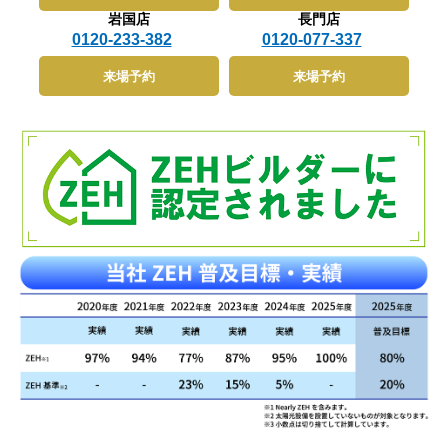
た電気を使うことで安心して普段の生活をおくることが
性を低下させ老朽化を早めることになりますので、家を
空間を実現しやすい一方で、「部屋数が多くなると、1
岩国店
長門店
できます。ただ電気を使用するだけでなく、日中は太陽
長持ちさせるためには気密性を高めておくことも重要で
部屋ごとの面積が狭く感じる」「掃除や空調効率の面で
光によりエネルギーを蓄えることができますので、イン
0120-233-382
0120-077-337
す。【均一な換気ができる】 建物は室内に水蒸気や二
はやや非効率」など、広ければいいという単純な話では
フラが止まってしまう災害時の時にとても有効で
酸化炭素、臭いが溜まりますので、ちゃんと換気して新
ないことも事実です。3-3. 30坪の家に向いている家族
す。 デメリット 【初期費用が高くなる】スマートハウ
鮮な空気を取り入れることが重要です。気密性にばらつ
構成とは30坪は、以下のような方々におすすめの広さ
来場予約
来場予約
スは太陽光パネル、パワーコンディショナー、蓄電池、
きのある家は新鮮ではない空気が滞りますので、嫌な臭
です：収納やワークスペースも重視したい4人家族今は
HEMSなどの設備機器と取り付けの費用がかかり、100
いが部屋に充満してしまい体にもよくありません。気密
コンパクトで良いが、将来のゆとりも考えたい夫婦世帯
万円を超えることも。スマートハウスを建てるには、ど
性が高いことが屋内の空気を流動させるわけではありま
平屋を希望しつつ、部屋数や動線にもこだわりたい層反
うしても初期費用は高くなってしまいます。地方自治体
せんが、全体的に気密化されていることで、均一に換気
対に、生活動線のコンパクトさや建築コストのバランス
ではスマートハウスを建てる方を対象に補助金を給付す
ができるため臭いが充満しなくなり、新鮮な空気を屋内
を重視するなら28坪前後でも十分満足できる暮らしが
る制度を設けているところもありますので、補助金を利
に取り込むことができます。【安定した室温と省エネで
可能です。坪数はあくまで目安であり、間取りと使い方
用して少しでも費用負担を減らすことをおすすめしま
電気代が節約。災害時での生活も有効】 気密性と断熱
次第で快適さは大きく変わります。4. 坪単価ってどう
す。【定期的にメンテナンスが必要】太陽光パネル、パ
性を高めることで熱の移動が少なくなり安定した室温を
いう意味？金額だけに惑わされないコツ4-1. 坪単価の
ワーコンディショナー、蓄電池、HEMSなどの設備機器
維持しやすくなります。外の気温に影響されやすい家で
基本とよくある誤解「坪単価◯◯万円」という表現は、
は年数が経つことで故障や不具合、システムの更新など
すと、屋内の温度を調節するために冷暖房機器でコント
家づくりを検討するときによく目にします。坪単価と
が必要になってきますので、定期的にメンテナンスを行
ロールしなければいけませんが、このコントロールする
は、家の本体価格を延床面積（坪数）で割った単価のこ
わなければいけません。メンテナンスの際も費用がかか
幅が大きいほどエネルギーの負荷が大きく省エネから遠
とです。たとえば、建物本体価格が1,800万円で延床面
ってしまいますし、これまでの生活を維持していくため
ざかってしまいます。他にも断熱性も必要になります
積が30坪なら、1,800万円 ÷ 30坪 ＝ 坪単価60万円 とい
には機器の交換もいずれ必要になってくるでしょ
が、二つの性能が組み合わさることで、冷暖房効率が良
う計算になります。一見シンプルな計算式に思えます
う。 スマートホームやIoT住宅との違いは何？ スマー
くなり、エアコンを使う電気代も節約することができま
が、この“本体価格”に何が含まれているのかが重要で
トハウスの他にスマートホームやIot住宅というものも
す。また、一定の室温に維持しやすいということは災害
す。ここを見誤ると、他社との比較で大きなズレが生じ
あります。どれもIT技術を利用するものであるため、ど
時にライフラインが止まってしまった時にも有効です。
ます。4-2. 坪単価が安い＝お得とは限らない理由「坪
こが違うか判別しにくいと思います。ここではスマート
高断熱・高気密の家は自然室温が高い傾向にありますの
単価が安い＝コスパがいい」と思いがちですが、実はそ
ホームとIot住宅についてご紹介していきます。 Iot住宅
で、エアコンなどの冷暖房機器が使えなくても過ごしや
う単純ではありません。住宅会社によって坪単価に含め
Iotは「Internet Of Things」の略で、さまざまな機器が
すい環境を確保できます。 気密性が高い住宅に住むメ
る内容がバラバラだからです。たとえば：本体工事費の
インターネットでつながる、という意味があります。
リット 気密性の高い住宅に住むメリットは以下のこと
みの会社（照明・カーテン・外構は別途）諸経費込みの
Iot住宅はこの技術により、インターネットにつながっ
が挙げられます。 冷暖房効率が良くなり電気代が安く
会社（給排水工事・付帯工事も含む）標準仕様とオプシ
たいろいろな物をパソコンやスマートフォンなどの端末
なる温度差が少なくなり身体に優しい環境となる遮音性
ョンの境界が不明確な会社こうした違いにより、見かけ
を使ってエアコンの温度調節、照明のON/OFF、見守り
が高くなる 冷暖房効率が良くなり電気代が安くなる 気
の坪単価が安くても、最終的な総額は高くなるケースが
カメラの操作、などをリモートコントロールできます。
密性が高くなることで室温は安定しますので、エアコン
あります。また、家の形や間取りが複雑になると、同じ