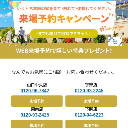
電池に蓄えることが可能で、これが畜エネです。蓄電池
分エアコンのエネルギー負担が大きくなるため電気代が
1.65㎡（※畳の大きさにより変動）ただし、畳の大きさ
に電気を蓄え効率良く使うことで、電気会社から電気を
高くついてしまい経済的によくありません。また、温度
は地域や建物の種類によって微妙に異なります（例：京
買う量が少なくなり電気料金の節約になります。そして
の変化は内外の温度差を生じ、結露の発生や体への負担
間、江戸間、本間など）。そのため「帖」や「畳」はあ
HEMSにより電気やガスの使用量、使う時間などが見え
も大きくなります。特に注意しておきたいのがヒートシ
くまで体感を示す目安として理解するのが良いでしょ
る化となり、生活に必要なエネルギーの管理ができ、そ
ョックです。ヒートショックを起こす主な原因は温度差
う。ちなみに、住宅の間取り表示では「6帖の洋室」や
れが省エネとなってCO2の削減へとつながります。ス
です。暖かい部屋から寒い部屋に移動したり、その逆の
「LDK15帖」のように表現されることが多く、これも坪
マートハウスはエネルギーの自給と電気やガスなどのエ
移動をしたりすると、血管の伸縮が起こり血圧は変動し
の理解に役立ちます（例：15帖 ≒ 7.5坪）。2-2. 1坪は
ネルギーをマネージメントできる仕組みを取り入れてい
ます。血圧が高くなったり、低くなったりすると、心筋
どのくらいの空間か感覚でつかむ数字ではなかなかイメ
るため、効率良くエネルギーが使えて、環境に配慮する
梗塞や脳梗塞、めまい、ふらつきなどを起こす恐れがあ
ージしづらい1坪ですが、実際の生活空間に置き換える
ことができる住宅となっています。 スマートハウスの
りますので、温度差は思っているよりも体への負担が大
と想像しやすくなります。1坪 ≒ 押入れ1間分（幅約
メリット・デメリット スマートハウスはメリットはも
きくなります。高齢者や疾患を持っている方は特に負担
180cm × 奥行180cm）1坪 ≒ 大人2人が横並びに立って
ちろんデメリットもありますので、一つずつご紹介して
が大きいですので、温度変化の少ない室内環境にするこ
ちょうど収まる広さ0.5坪 ≒ トイレ1室分くらいのスペ
いきます。 メリット 【光熱費を抑えられる】太陽光発
とが重要です。 住宅の気密性が必要な理由とは 快適に
ースまた、「4.5帖の和室」＝「約2.25坪」、「8帖のリ
電により電気をつくり、それを普段の生活に使用するこ
生活するためには、暮らしやすい室温であることが重要
ビング」＝「約4坪」など、間取りに変換して考える
とができるため、生活に必要な電気をすべて買わなけれ
です。快適性は安定した室温を維持していくことですの
と、より実感が湧いてくるでしょう。3. 30坪の家はど
ばいけない従来の住宅と比べて電気料金は安くなりま
で、気密性はぜひ重視しておいて欲しい性能になりま
れくらいの広さ？3-1. 一般的な30坪住宅の間取り例
す。また、HEMSによりエネルギーの使用率を管理でき
す。 【結露を抑え建物の老朽化を防ぐ】 暖かい家とい
なんでもお気軽に
ご相談・お問い合わせください。
「30坪の家」と聞くと、一見平均的な広さに思えます
るため、無駄をなくし効率化を図りやすくなっていま
うと断熱性を思い浮かべるかもしれませんが、断熱性が
が、実は標準的な住宅（26〜28坪前後）と比べるとや
す。【新築時は生活費の負担を軽減】スマートハウスは
高くても気密性が低ければ、十分な性能を発揮しきれま
やゆとりのあるサイズです。面積に換算するとおよそ
導入機器の費用やその施工費がかかるため従来の住宅と
せん。また、気密性が低いと結露を起こす可能性があり
99㎡、これは4人家族がゆったりと暮らせる広さの目安
山口中央店
宇部店
比べて初期費用が高くなります。しかし、初期費用を踏
ます。断熱は室内や屋外からの熱を遮断するものですの
になります。具体的な間取り例としては、LDKが16〜
0120-96-7842
0120-93-2245
まえて無理のない資金計画が立てられるのなら、スマー
で、隙間があればそこから熱の移動が起きてしまい、そ
18帖主寝室＋子ども部屋×2（計3部屋）納戸やワークス
トハウスは新築後の生活費の負担を軽減することができ
こが温度差を生じ結露を発生させてしまいます。そのた
ペース付き玄関や洗面所に広めの収納を確保といった、
ます。ほとんどの方は住宅ローンを利用して家を購入す
め断熱性を高めた家は同時に気密性も高めることが重要
来場予約
来場予約
「生活に＋αの余裕がある設計」が可能になります。3-
ると思いますが、引き渡し後は毎月ローンの返済があり
ということです。特に壁内結露は要注意です。壁や窓の
2. 30坪は広すぎる？ちょうどいい？感覚の違いと生活
ます。返済額の負担が大きいと生活費が圧迫されます
周南店
下関店
表面に結露が発生するのなら目に入り気がつきやすいの
スタイル28坪前後を標準とする住宅と比べると、30坪
が、スマートハウスなら光熱費を抑えることができるた
ですが、壁の中だと結露していることに気がつくことが
は「少し広め」「余裕を感じられる」という印象です。
0120-93-2425
0120-94-6223
め生活費も安く済ませることができます。【災害による
難しいです。そのまま放置し続けてしまうと表面に出て
子どもが2人いる家庭なら、個室＋収納がしっかり確保
停電時も安心】スマートハウスは蓄電池により電気を蓄
きたころには腐食していたり、カビで黒ずんでしまって
できる夫婦2人暮らしや子育て卒業後の世帯には、やや
えることができるため、災害により停電が起きても蓄え
来場予約
来場予約
いたりするかもしれません。構造体の腐食は建物の耐久
広めで贅沢に感じる在宅ワークや趣味部屋など、＋1の