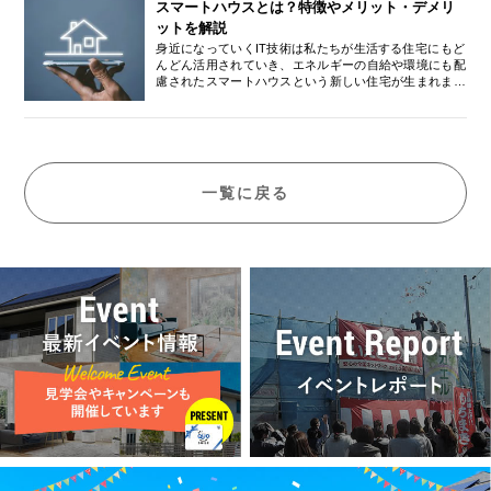
きましょう。この記事は気密性のことについてご紹介し
スマートハウスとは？特徴やメリット・デメリ
べる」はセットで身につけよう6-3. 迷ったらプロに相
ます。1 気密性とは何か？2 住宅の気密性が悪いとどう
談してみよう1. そもそも“坪”とは？1-1. 坪の定義と由来
ットを解説
なるの？3 住宅の気密性が必要な理由とは4 気密性が高
「坪（つぼ）」とは、日本で古くから使われてきた面積
身近になっていくIT技術は私たちが生活する住宅にもど
い住宅に住むメリット5 気密性が高い住宅に住むデメリ
の単位で、主に住宅業界や不動産の分野で使用されてい
んどん活用されていき、エネルギーの自給や環境にも配
ット6 まとめ気密性とは何か？ 気密性とは家の密閉性
ます。1坪は約3.31平方メートル（m²）で、畳（たた
慮されたスマートハウスという新しい住宅が生まれまし
を表すもので簡単に言ってしまうと、隙間がたくさんあ
み）2枚分に相当します。もともとは、間（けん）とい
た。この記事はスマートハウスとはなにか、メリットや
るのか、それとも隙間が少ないか、ということです。隙
う長さの単位から派生しており、「1間（けん）×1間
デメリットについてご紹介していきます。1 スマートハ
間のある家は外からの風が入りやすくなるため安定した
（約1.82m×1.82m）」＝1坪という計算になります。こ
ウスとは？2 スマートハウスの特徴とは？3 スマートハ
室温を維持しにくくなります。服に例えますと気密性が
のように、坪はもともと日本家屋の構造や生活様式に根
ウスのメリット・デメリット4 スマートホームやIoT住
高い服というのは風が服の中にまで入ってこないという
ざした単位のため、畳文化とともに自然に使われてきま
宅との違いは何？5 まとめ スマートハウスとは？ 現在
ことです。どんなにウールで包まれた暖かい服を着込ん
した。1-2. なぜ住宅業界で使われるの？現在ではメー
はIT技術の進化によりスマートホンやAIなどたくさんの
でいても風が服の中に入ってきてしまっては全然体は温
トル法が一般的ですが、住宅の広さについてはいまだに
一覧に戻る
機器が私たちの生活を快適かつ便利にしてくれていま
かくなりません。それに代わって風が服の中に入ってこ
「坪」で表示されるのが主流です。その理由は主に以下
す。IT技術は普段利用する交通機関や医療、農業、自動
なければ当然体は温まってきます。家も一緒でどんなに
の3つです：体感に近い：日本人にとって、坪＝畳2枚
車などさまざまな分野で活躍しています。住宅も同様に
断熱性の高い家でも隙間があると温度は変化してしまい
というイメージがあり、メートルよりも生活空間として
暮らしやすい住宅となるように大きく進化しており、IT
快適な室温にはなりません。古い木造住宅を思い浮かべ
の広さを直感的に捉えやすい。不動産業界の慣習：不動
技術を活用する住宅としてスマートハウスが注目されて
てください。昔の木造住宅は隙間がたくさんあり隙間風
産の広告や住宅展示場では、「30坪の家」など坪単位
います。スマートハウスは近年日本にかぎらずアメリカ
がよく入りました。冬場は隙間風が入って寒いという経
の表現が定着しており、業界全体で共通の言語として扱
でも市場拡大が起こっており、スマートハウスに重要と
験はないでしょうか。このような隙間風が入る家は気密
われている。坪単価の算出に便利：建物価格を「1坪あ
なるHEMS（ヘムス）を日本政府は2030年までに全世
性の低い家ですので快適性は落ちます。快適に生活して
たりいくら」で表現することで、広さとコストのバラン
帯に設置することを目指しています。スマートハウスの
いくためには外部からの影響を受けにくくするために気
スを比較しやすくなる。ただし、「坪」は日本独自の単
重要なポイントが創エネ、畜エネ、省エネの3つのエネ
密性を高めることがとても重要になります。 住宅の気
位であり、国際的には通用しないため、最近では「㎡
ルギーです。この3つのエネエルギーをHEMS（ヘム
密性が悪いとどうなるの？ 気密性が悪いということ
（平方メートル）」表記も併記されることが増えていま
ス）で管理する仕組みをとっているのがスマートハウス
は、家に隙間が多くあり、外気が室内に入り込みやすく
す。2. 1坪の広さを体感で理解するには2-1. 坪・平米・
になります。それでは次の見出しでスマートハウスの特
なります。外気が入ることで室温は安定性を失いますの
帖・畳の違いとは？住宅の広さを表す単位には、「坪」
徴をご紹介していきます。 スマートハウスの特徴と
で、夏場や冬場の極端な熱がそのまま部屋にも反映され
「平方メートル（㎡）」「帖（じょう）」「畳（たた
は？ スマートハウスのポイントは前述した創エネ、畜
てしまいますので、夏は暑く、冬は寒い部屋になってし
み）」など複数あります。似ているようで微妙に違うた
エネ、省エネの3つのエネルギーです。創エネは太陽光
まいます。これは断熱性も関わってきますが、気密性の
め、混乱しがちです。以下に代表的な単位の関係をまと
を利用して電気をつくり生活に必要な電力として自給で
低さは室内の熱が外に逃げてしまいやすいため、冷暖房
めます。1坪 ＝ 約3.31㎡（平方メートル）1坪 ＝ 畳2枚
きる仕組みです。太陽光発電でつくったエネルギーは蓄
の効率も下がってしまいます。冷暖房効率が悪いとその
分（関東間基準：約0.9m × 1.8mの畳）1帖（1畳）＝ 約