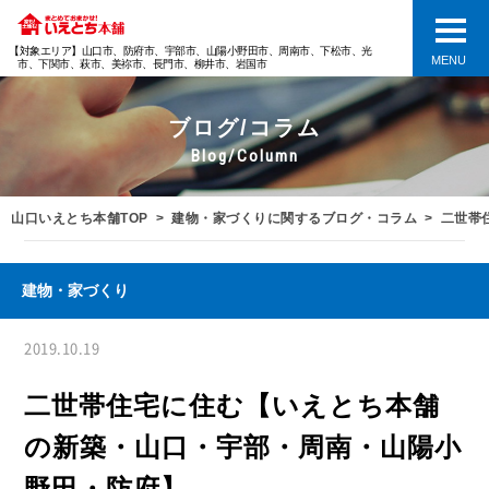
【対象エリア】山口市、防府市、宇部市、山陽小野田市、周南市、下松市、光
MENU
市、下関市、萩市、美祢市、長門市、柳井市、岩国市
ブログ/コラム
Blog/Column
山口いえとち本舗TOP
建物・家づくりに関するブログ・コラム
二世帯
建物・家づくり
2019.10.19
二世帯住宅に住む【いえとち本舗
の新築・山口・宇部・周南・山陽小
野田・防府】