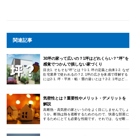
関連記事
30坪の家って広いの？1坪はどれくらい？“坪”を
感覚でつかんで損しない家づくり
目次1. そもそも“坪”とは？1-1. 坪の定義と由来1-2. なぜ
住宅業界で使われるの？2. 1坪の広さを体感で理解する
には2-1. 坪・平米・帖・畳の違いとは？2-2. 1坪はどの
くらいの空間か感覚でつかむ3. 30坪の家はどれくらい
の広さ？3-1. 一般的な30坪住宅の間取り例3-2. 30坪は
広い？狭い？感覚の違いと生活スタイル3-3. 30坪の家
に向いている家族構成とは4. 坪単価ってどういう意
気密性とは？重要性やメリット・デメリットを
味？金額だけに惑わされないコツ4-1. 坪単価の基本と
解説
よくある誤解4-2. 坪単価が安い＝お得とは限らない理
高断熱・高気密の家というのをよく目にしませんでしょ
由5. 坪数だけでなく「間取り・使い方」も重要5-1. 同
うか。断熱は熱を遮断するためのもので、快適な部屋に
じ30坪でも間取り次第で満足度は変わる5-2. 優先すべ
するためにとても必要な性能です。それでは、なぜ断熱
きは「坪数」より「暮らしやすさ」5-3. 家族構成やラ
と一緒に気密性が必要になるのかご存知でしょうか。快
イフスタイルを反映した設計を6. まとめ：感覚で“坪”を
適な家にするためには断熱と一緒にこの気密性もとても
理解すれば家づくりがスムーズに6-1. 坪数は“目安”。大
大切になってきますので、ぜひどういうものか知ってお
切なのは「自分に合った広さ」6-2. 「わかる」と「選