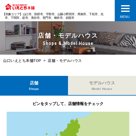
【対象エリア】山口市、防府市、宇部市、山陽小野田市、周南市、下松市、光
MENU
市、下関市、萩市、美祢市、長門市、柳井市、岩国市
店舗・モデルハウス
Shops & Model House
山口いえとち本舗TOP
店舗・モデルハウス
店舗
モデルハウス
Shops
Model House
ピンをタップして、店舗情報をチェック