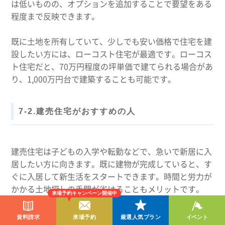
は低いものの、オプションを追加することで要望をある
程度まで反映できます。
既に土地を所有していて、少しでも安い価格で住宅を建
設したい方には、ローコスト住宅が最適です。ローコス
ト住宅だと、70万円程度の坪単価で建てられる場合があ
り、1,000万円台で建築することも可能です。
7-2.建売住宅がおすすめの人
建売住宅は子どもの入学や転勤などで、急いで新居に入
居したい方に向きます。既に建物が完成していると、す
ぐに入居して新生活をスタートできます。時間と労力が
かかる土地探しの手間が省けることもメリットです。
来場予約キャンペーン開催中
デザインや間取りにあまりこだわりのない方は、注文住
資料請求
来場予約
厳選人気プラン
イベント