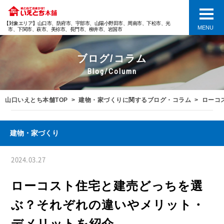
【対象エリア】山口市、防府市、宇部市、山陽小野田市、周南市、下松市、光
MENU
市、下関市、萩市、美祢市、長門市、柳井市、岩国市
ブログ/コラム
Blog/Column
山口いえとち本舗TOP
建物・家づくりに関するブログ・コラム
ローコ
建物・家づくり
2024.03.27
ローコスト住宅と建売どっちを選
ぶ？それぞれの違いやメリット・
デメリットを紹介