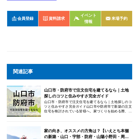
イベント
会員登録
資料請求
来場予約
情報
関連記事
山口市・防府市で注文住宅を建てるなら｜土地
探しのコツと住みやすさ完全ガイド
山口市・防府市で注文住宅を建てるなら｜土地探しのコ
ツと住みやすさ完全ガイド山口市や防府市で新築の注文
住宅を検討されている皆様へ。家づくりを始める際、多
くの方がまず直面するのが「土地探し」の壁です。特に
山口・防府エリアは、行政や教育、医療の拠点として人
気の高い地域であり、良い土地を見つけるにはいくつか
のコツがいります。本記事では、このエリアの住みやす
家の向き、オススメの方角は？【いえとち本舗
さの特徴から、土地価格の相場、そして失敗しない土地
の新築・山口・宇部・防府・山陽小野田・周
探しのポイントまでを詳しく解説します。これから山口