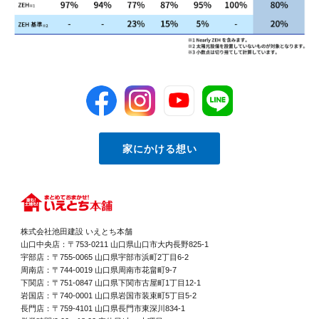
暮らしに最適な土地をご提案できます。いえとち本舗で
地盤であれば、シンプルな基礎構造で済むため、予算に
は、土地探しからのご相談を大歓迎しております。Q山
余裕が生まれる可能性もあります。また、調査結果は建
口市・防府市で家を建てる方はどのような職業の方が多
築確認申請や住宅ローンの審査においても評価されるこ
いですか？A県庁や市役所、大学、各種医療機関が集ま
とがあり、安全性や耐震性に対する証明資料としての役
っているため、公務員や医療関係者、教育機関関係者な
割も果たします。さらに、住宅性能表示制度の耐震等級
ど、安定したご職業の世帯が多く見られます。大都市か
に影響を及ぼすこともあり、住宅の資産価値を左右する
らの移住よりも、地元に根付いて長く暮らしたいと考え
要因にもなります。このように、地盤調査は単なる確認
る「地元定着型」の方が多いのが特徴です。▲ 目次に
作業ではなく、住まいの質を根本から支える重要なファ
戻るまとめ山口市や防府市は、利便性と豊かな自然が調
クターであると言えるでしょう。 4. 地盤補強の工法と
和し、子育て世帯からシニア世代まで安心して暮らせる
選び方4-1. 表層改良工法表層改良工法は、比較的浅い
素晴らしいエリアです。理想のマイホームを手に入れる
軟弱地盤に対して有効な地盤補強の方法です。具体的に
ためには、まずは確かな土地探しと、無理のない資金計
は、地表からおおよそ2メートル程度の深さまでを掘削
画が欠かせません。いえとち本舗お客様一人ひとりのラ
し、セメント系の固化材を地盤の土と混ぜ合わせて地盤
イフスタイルに合わせた土地と建物のトータルプランを
家にかける想い
を強化します。この工法は比較的コストが低く、施工期
ご提案いたします。ぜひお気軽に、店舗やモデルハウス
間も短いため、費用を抑えたい小規模住宅の建設に適し
へ遊びにいらしてください！スタッフ一同、心よりお待
ています。ただし、支持層が浅い場所でしか使用できな
ちしております。▲ 目次に戻る▶ いえとち本舗へのお
いという制約があるため、すべての土地で使えるわけで
問い合わせはこちら
はありません。事前の地盤調査で支持層の深さを正確に
把握することが、この工法の採否を判断するカギになり
ます。また、既存の樹木や構造物との干渉も考慮する必
要があるため、周辺環境との調和も重要な要素となりま
株式会社池田建設 いえとち本舗
す。4-2. 柱状改良工法柱状改良工法は、地中にドリル
で掘削した孔にセメント系の固化材を注入し、柱状の支
山口中央店：〒753-0211 山口県山口市大内長野825-1
持体（ソイルセメントコラム）を形成することで地盤を
宇部店：〒755-0065 山口県宇部市浜町2丁目6-2
強化する工法です。一般に支持層が2〜8メートル程度
周南店：〒744-0019 山口県周南市花畠町9-7
にある土地に適用され、戸建住宅の地盤補強としては最
下関店：〒751-0847 山口県下関市古屋町1丁目12-1
も広く用いられている方法のひとつです。地盤の安定性
岩国店：〒740-0001 山口県岩国市装束町5丁目5-2
とコストのバランスが良く、柔軟に設計対応できるた
め、山口県内でも多くの施工実績があります。ただし、
長門店：〒759-4101 山口県長門市東深川834-1
掘削時に大量の土が排出されるため、処理方法や周辺環