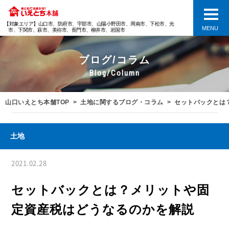
【対象エリア】山口市、防府市、宇部市、山陽小野田市、周南市、下松市、光
MENU
市、下関市、萩市、美祢市、長門市、柳井市、岩国市
ブログ/コラム
Blog/Column
山口いえとち本舗TOP
土地に関するブログ・コラム
セットバックとは
土地
2021.02.28
セットバックとは？メリットや固
定資産税はどうなるのかを解説