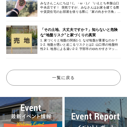
南・下松】
みなさんこんにちは！(。・ω・)ノ゛いえとち本舗山口
県内で家づくりをスタートする方は、ぜひ参考にしてく
中央店です！ 突然ですが、みなさんはお家を建てる際
ださい。 【目次】1. 山口市・防府市エリアの住環境と
や賃貸住宅のお部屋を借りる際に「家の向きや方角」に
特徴2. 山口市・防府市での土地価格の相場と傾向3. 山
ついて気になることはございませんか？ 新生活を始め
口市・防府市で失敗しない！土地探しのコツ4. 土地探
るなら、新しく住むお家では快適な暮らしをしたい！と
しから家づくりまで！「いえとち本舗」の強み5.
いう方も多いのではないでしょうか。そこで本日は、山
【FAQ】山口市・防府市で家を建てる際によくある質問
口で家づくりを検討されているみなさんに「家の向き、
「その土地、大丈夫ですか？」知らないと危険
まとめ1. 山口市・防府市エリアの住環境と特徴山口県
オススメの方角は？」というテーマのもと、家の向きに
の中央部に位置する山口市と防府市は、県内でも特に安
な“地盤リスク”と家づくりの真実
ついてご紹介させていただきます。 土地の向きの見方
定した住環境が魅力のエリアです。山口市の特徴山口市
1. 家づくりと地盤の関係1-1. なぜ地盤が重要なのか？
は何を基準にしてる？ みなさん「南向きのお家が良
は県庁所在地であり、行政機関や山口大学をはじめとす
1-2. 地盤が悪いと起こるリスクとは2. 山口県の地盤特
い」というのをお聞きしたことはありませんか？です
る教育機関、そして総合病院などの医療機関が集積して
性2-1. 地形による違い2-2. 宇部市のゆれやすさマップ
が、「南向き」と言うものの、何をどう見た際に「南向
いる中心地です。そのため、公務員や医療関係者、教
の活用3. 地盤調査の重要性と種類3-1. スウェーデン式
き」と言うのかご存知でしょうか？ 「土地の向き」と
育・大学関係者といった安定した職業に就く世帯が多
サウンディング試験とは3-2. 調査結果が住宅に与える
は、敷地に面する道路の方角のことを指します。(・
く、落ち着いた雰囲気の街並みと厚い住宅需要が形成さ
影響4. 地盤補強の工法と選び方4-1. 表層改良工法4-2.
□・)ノなので、道路がどの方角で敷地と接しているかに
れています。防府市の特徴山口市に隣接し、通勤圏内と
柱状改良工法4-3. 鋼管杭工法4-4. 環境パイル工法5. 全
よって決まるので、南側に道路があるならば、「南向
しての側面も持ち合わせています。山口市と同様に、公
国的な取り組みと実例5-1. 行政とハウスメーカーの連
き」の土地となります。 一般的には、リビングの大き
務員や医療・教育機関関係者など安定したご職業の世帯
携6. まとめ：安心な暮らしは足元から 1. 家づくりと地
な窓が面している向き一番大きなバルコニーのある向き
が多く、穏やかで住みやすい環境が整っています。この
一覧に戻る
盤の関係1-1. なぜ地盤が重要なのか？家を建てるとい
が当たることが多いです。 土地の向きで日当たりはど
エリアの大きな特徴は、「生まれ育った地域で家を建て
うのは、多くの人にとって人生最大のプロジェクトの一
う変わる？ 日当たりの良い土地は、方角や日射角度だ
たい」という地元定着型の需要（内発的需要）が非常に
つです。住宅の設計や内装に注目が集まりがちですが、
けではなく、時間帯や周囲の建物によっても大きく左右
高いことです。大都市からの移住需要というよりも、地
建物の寿命や住まいの快適性を根本から支える「地盤」
されていきます。 太陽は東から昇り、南を通りなが
元のコミュニティを大切にしながら、将来にわたって長
は見落とされがちな要素です。地盤がしっかりしていな
ら、西に沈むという動きを踏まえたうえで東西南北それ
く住み続けたいと考える方が多いため、地域の繋がりや
ければ、どれだけ立派な建物を建てても意味がありませ
ぞれの日当たりについて見ていきましょう！(*′ω`)b そ
治安の良さも魅力の一つと言えます。▲ 目次に戻る2.
ん。とくに自然災害の多い日本では、地震や豪雨などの
れぞれの方角のメリット・デメリット ■東向きの日当た
山口市・防府市での土地価格の相場と傾向家づくりにお
影響を受けにくい安定した地盤を選ぶことが、家族の命
り東向きは、日の出から午前中にかけての日当たりが良
いて、土地の取得費用は全体の予算を大きく左右する重
と財産を守るうえで欠かせません。地盤は家づくりの基
いです。 午前中は洗濯物の乾きが早く、さらに午前中
要なポイントです。山口県全体の住宅地平均坪単価は約
盤であり、その良し悪しは将来的な安心・安全に直結し
から昼間にかけて部屋が温まりやすいなどのメリットが
14万円と、他県（例えば広島県や岡山県など）と比較
ます。また、地盤が安定していれば、基礎工事の設計も
あります。 逆に、夕方から夜にかけては日が入らず陰
すると非常にリーズナブルな水準となっています。これ
シンプルになりやすく、コストパフォーマンスの面でも
になりがちですので、部屋がうす暗く感じたり、冷えや