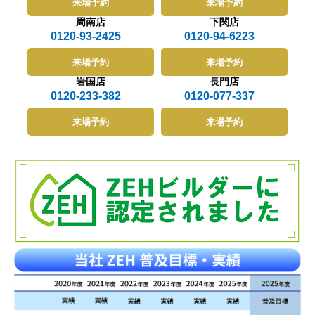
来場予約
来場予約
ずは「毎月無理なく支払えるローン返済額」から、家づ
めに「ゆれやすさマップ」を公開しています。これは、
会！
くり全体の総予算を割り出しましょう。総予算から建物
地震が発生した際に各地域がどの程度揺れやすいかを色
周南店
下関店
価格や諸費用を引き、残った金額を土地の予算として設
分けで示した地図で、自宅や建築予定地の安全性を判断
定することで、予算オーバーを未然に防ぐことができま
0120-93-2425
0120-94-6223
するのに非常に役立ちます。例えば、赤やオレンジで示
す。▲ 目次に戻る4. 土地探しから家づくりまで！「い
された地域は揺れやすく、地盤補強などの対策が必要に
えとち本舗」の強み山口市・防府市エリアで土地探しに
なる可能性があります。一方で、青系の地域は比較的揺
来場予約
来場予約
お悩みなら、ぜひ「いえとち本舗」にご相談ください。
れにくく、建築の際もリスクが低いと判断されやすいの
いえとち本舗は、創業70年以上の歴史を持つ地域密着
岩国店
長門店
です。このマップを活用することで、事前に地盤に関す
型の総合建設・不動産企業である「株式会社池田建設」
るリスクを視覚的に把握でき、無駄な出費やトラブルを
0120-233-382
0120-077-337
が運営しています。長年培ってきた地域のネットワーク
避けることが可能になります。地盤の選定は家づくりの
を活かし、山口市・防府市周辺の豊富な土地情報をご提
第一歩。その判断材料として、ゆれやすさマップは非常
供可能です。私たちの最大の強みは、「土地探し」「住
来場予約
来場予約
に心強いツールとなります。 3. 地盤調査の重要性と種
宅の設計・施工」「住宅ローンのご相談」までをワンス
類3-1. スウェーデン式サウンディング試験とはスウェ
トップでサポートできる点です。「希望のエリアだと予
ーデン式サウンディング試験（SWS試験）は、戸建住
算をオーバーしてしまう」「良い土地が見つからない」
宅の地盤調査において広く採用されている代表的な方法
といったお悩みに対し、当社のノウハウを活かした「低
です。先端にスクリューの付いたロッドを回転させなが
価格×高品質」な建物プランとセットでご提案すること
ら地中に貫入させ、必要な荷重や回転数を測定すること
で、無理のない資金計画を実現します。全棟で高い断熱
で、地盤の硬さや支持層の深さを推定します。この試験
性能（G2仕様）と耐震等級3を標準採用しており、土地
は比較的簡易でコストも抑えられるため、個人住宅の建
の価格を抑えながらも、夏は涼しく冬は暖かい、安心で
設時に最適です。また、現場での作業時間も短く、迅速
快適な住まいをご提供いたします。▲ 目次に戻る5.
に結果が得られるというメリットがあります。SWS試
【FAQ】山口市・防府市で家を建てる際によくある質問
験の結果は、地盤が建物の重さに耐えられるかどうかを
Q山口市や防府市で土地を探す際の相場はどれくらいで
判断する重要な指標となり、その後の基礎設計や地盤補
すか？Aエリアや条件によって異なりますが、山口県全
強工事の有無にも直結します。住宅の安全性を確保する
体の平均坪単価は約14万円です。他県と比べて土地取
うえで、最初に行うべき基本的かつ重要なステップで
得費用を抑えやすく、建物とのトータル予算を組みやす
す。3-2. 調査結果が住宅に与える影響地盤調査の結果
い環境と言えます。Qまだ建物のイメージが湧いていま
は、住宅の基礎設計だけでなく、全体の建築計画に大き
せんが、土地探しから相談できますか？Aもちろんで
な影響を与える重要な情報です。たとえば、軟弱地盤と
す！むしろ、建物のイメージが固まる前にご相談いただ
診断された場合には、地盤補強工事が必要となり、工期
くことで、全体の総予算のバランスを見ながら、理想の
や建築コストが増加することもあります。逆に、強固な