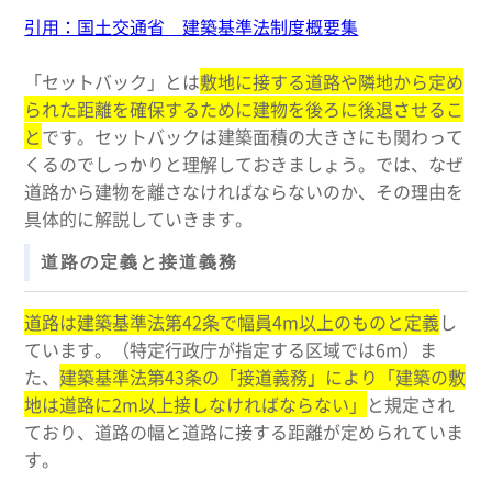
引用：国土交通省 建築基準法制度概要集
「セットバック」とは
敷地に接する道路や隣地から定め
られた距離を確保するために建物を後ろに後退させるこ
と
です。セットバックは建築面積の大きさにも関わって
くるのでしっかりと理解しておきましょう。では、なぜ
道路から建物を離さなければならないのか、その理由を
具体的に解説していきます。
道路の定義と接道義務
道路は建築基準法第42条で幅員4m以上のものと定義
し
ています。（特定行政庁が指定する区域では6m）ま
た、
建築基準法第43条の「接道義務」により「建築の敷
地は道路に2m以上接しなければならない」
と規定され
ており、道路の幅と道路に接する距離が定められていま
す。