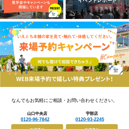
は山口市や防府市においても同様の傾向があり、土地の
有利になることが多いのです。設計段階から地盤に目を
すいこともあります。 ■西向きの日当たり西向きは、
取得費用を比較的抑えやすいという大きなメリットがあ
向けることで、無理のない家づくりが実現できます。1-
午後から日当たりが良くなります。 よく「西日が強
ります。しかし、このエリアの購買層の傾向として、
2. 地盤が悪いと起こるリスクとは地盤が軟弱な場所に
い」などと言いますが、夕方になると夕日が差し込みま
「土地が安い分、建物に莫大な予算をかける」というよ
住宅を建てた場合、不同沈下という現象が起こる可能性
すので、冬は心地よいのですが、夏であればカーテンな
りは、「土地も建物もトータルでリーズナブルに抑え、
があります。これは家の一部が沈み、傾きが生じること
どをして対策が必要となります。 西日が強いと外壁が
無理のない資金計画で堅実に暮らしたい」という価格志
で、ドアや窓が開かなくなったり、壁にひびが入ったり
熱を持つので、夜でも冷えにくいですが朝方は冷え込む
向やコストパフォーマンスを重視する方が多いことが挙
といったトラブルにつながります。また、地震の揺れが
かもしれません。 ■北向きの日当たり北向きは、日当
げられます。限られた予算の中で、通勤・通学の利便性
増幅される恐れもあり、倒壊リスクが高まるのです。さ
たりという点からはあまり人気とは言えません。 日光
や日常の買い物のしやすさ、そしてハザードマップ等に
らに補修や補強には多額の費用が発生し、住環境の質が
が降り注がない分、クロスや本が日焼けしにくく、夏場
よる安全性を兼ね備えた土地を見つけることが重要にな
大きく低下します。最悪の場合、建て替えが必要になる
は涼しいです。 ですが、洗濯物が乾きにくく、冬場は
ってきます。▲ 目次に戻る3. 山口市・防府市で失敗し
ケースもあるため、地盤に問題がないかを事前に把握
湿気や結露が多く、冷えやすいというデメリットがあり
ない！土地探しのコツでは、具体的にどのように土地を
し、必要に応じた対策を講じることが大切です。実際に
ます。 ■南向きの日当たり南向きは、終日にかけて効
探せばよいのでしょうか。土地探しを成功させるための
不同沈下が原因で裁判沙汰になるケースもあり、引き渡
率よく太陽光を取り入れることができます。 一日を通
3つのコツをご紹介します。1. 地域密着の住宅会社に相
し後のトラブルに発展するリスクも見過ごせません。こ
して日当たりが良いので洗濯物が乾きやすく、冬場もあ
談する山口県は、各都市が独立した商圏を形成する「分
うしたリスクを未然に防ぐためにも、地盤に関する正し
たたかいです。また、低い位置からの直射日光は避ける
散型多極商圏」という特徴を持っています。そのため、
い知識と準備が不可欠なのです。 2. 山口県の地盤特性
ことができるので、常に快適な明るさが保たれま
全国規模の画一的な情報よりも、その地域の特性（学区
2-1. 地形による違い山口県は南側を瀬戸内海に面し、
す。 ですが、南向きで大きな窓のリビングだと、夏の
の評判、水害リスク、地域特有の気候など）を熟知した
北側には日本海と連なる山地が広がるなど、地形が非常
昼間は暑くなるため、日中に家に居る場合は、エアコン
地元密着型の住宅会社が持つ情報が非常に役立ちます。
に多様な地域です。このため、地域ごとに地盤の状態が
なしでは大変になってきます。 おわりに 今回は「家の
インターネットには出回らない未公開物件情報を持って
大きく異なります。海岸沿いや川沿いの低地では、軟弱
向き」や「方角」についてご紹介させていただきまし
いることも多いため、早い段階で地域のプロに相談する
地盤であるケースが多く、地震時には揺れが増幅されや
た。いかがでしたか？(o゜▽゜) 家の向きで一番人気が
のが近道です。2. 「土地」と「建物」をセットで考え
すいという特徴があります。一方で、内陸部や丘陵地帯
あるのは、やはり「南向き」ですが、みなさんそれぞれ
る土地探しでよくある失敗が、先に土地だけを購入して
では比較的硬い地盤が多く見られ、建物の支持に適して
のライフスタイルがありますので、それぞれの家に居る
なんでもお気軽に
ご相談・お問い合わせください。
しまい、後から建物の予算が足りなくなってしまうケー
いる場所も少なくありません。しかし、丘陵地などでは
「在宅時間」を考えて、その時間に合わせて日当たりが
スです。また、購入した土地の形状や地盤の問題で、希
土砂災害のリスクも存在し、豪雨による地滑りや地盤の
良い家の向きを考えてみてください♪ 山口・周南・山
望する間取りの家が建てられなかったり、想定外の高額
緩みも考慮しなければなりません。つまり、同じ県内で
陽小野田・宇部・防府で新築住宅をお考えの方は是非一
な地盤改良費がかかったりするケースも少なくありませ
山口中央店
宇部店
あっても、地盤の特性や対策の必要性は大きく異なり、
度、いえとち本舗までお気軽にお問合せください！家族
ん。これを防ぐためには、土地探しと建物のプランニン
0120-96-7842
0120-93-2245
建築予定地の地盤状況を的確に把握することが非常に重
全員が楽しく過ごせるお家づくりを一緒に考えていきま
グを同時に進めてくれる住宅会社を選ぶことが重要で
要です。2-2. 宇部市のゆれやすさマップの活用宇部市
しょう。ヾ(・∀・*) 1月18日(土)～1月19日(日)開催イベ
す。3. 総予算から逆算する土地探しを始める前に、ま
では、地域の地震リスクを住民にわかりやすく伝えるた
ント↓【防府市牟礼】思わずうなる平屋3LDK完成見学