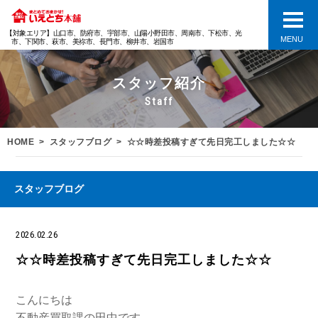
【対象エリア】山口市、防府市、宇部市、山陽小野田市、周南市、下松市、光
MENU
市、下関市、萩市、美祢市、長門市、柳井市、岩国市
スタッフ紹介
Staff
HOME
スタッフブログ
☆☆時差投稿すぎて先日完工しました☆☆
スタッフブログ
2026.02.26
☆☆時差投稿すぎて先日完工しました☆☆
こんにちは
不動産買取課の田中です。