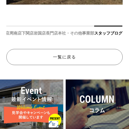
宇部店
周南店
下関店
岩国店
長門店
本社・その他事業部
スタッフブログ
一覧に戻る