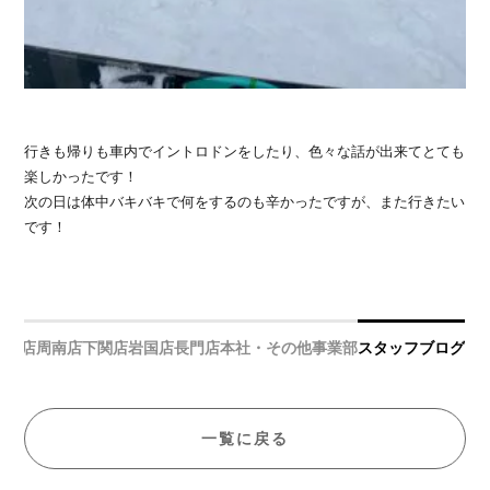
行きも帰りも車内でイントロドンをしたり、色々な話が出来てとても
楽しかったです！
次の日は体中バキバキで何をするのも辛かったですが、また行きたい
です！
宇部店
周南店
下関店
岩国店
長門店
本社・その他事業部
スタッフブログ
一覧に戻る