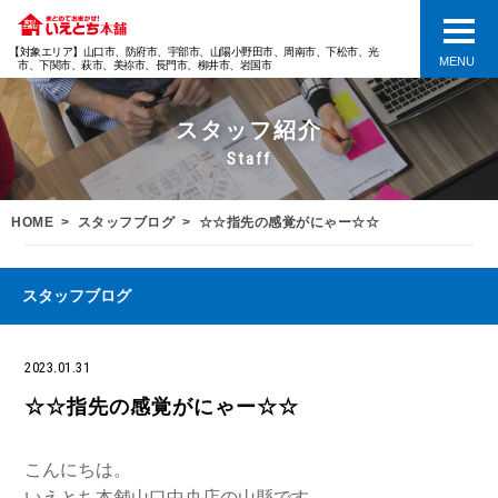
【対象エリア】山口市、防府市、宇部市、山陽小野田市、周南市、下松市、光
MENU
市、下関市、萩市、美祢市、長門市、柳井市、岩国市
スタッフ紹介
Staff
HOME
スタッフブログ
☆☆指先の感覚がにゃー☆☆
スタッフブログ
2023.01.31
☆☆指先の感覚がにゃー☆☆
こんにちは。
いえとち本舗山口中央店の山縣です。