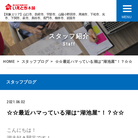
【対象エリア】山口市、防府市、宇部市、山陽小野田市、周南市、下松市、光
MENU
市、下関市、萩市、美祢市、長門市、柳井市、岩国市
スタッフ紹介
Staff
HOME
スタッフブログ
☆☆最近ハマっている湖は"湖池屋"！？☆☆
スタッフブログ
2021.06.02
☆☆最近ハマっている湖は"湖池屋"！？☆☆
こんにちは！
湖大好き關谷です！