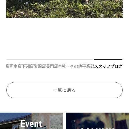
宇部店
周南店
下関店
岩国店
長門店
本社・その他事業部
スタッフブログ
一覧に戻る