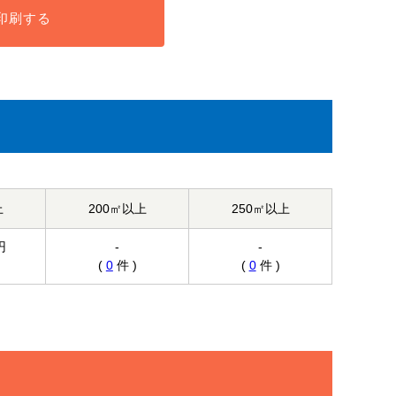
印刷する
上
200㎡以上
250㎡以上
円
-
-
(
0
件 )
(
0
件 )