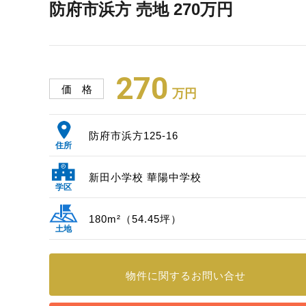
防府市浜方 売地 270万円
270
価 格
万円
防府市浜方125-16
住所
新田小学校 華陽中学校
学区
180m²（54.45坪）
土地
物件に関する
お問い合せ