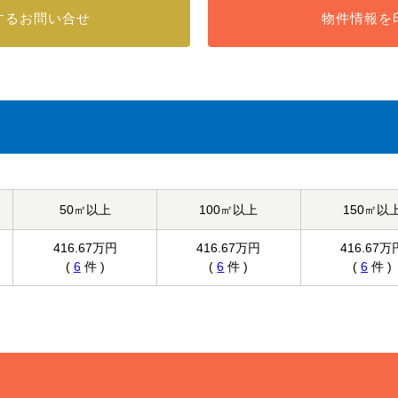
する
お問い合せ
物件情報を
50㎡以上
100㎡以上
150㎡以
416.67万円
416.67万円
416.67万
(
6
件 )
(
6
件 )
(
6
件 )