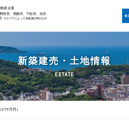
不動産企業
野田市、周南市、下松市、光市、
会
市
※エリアによって別途遠方料がかか
新築建売・土地情報
ESTATE
270万円）