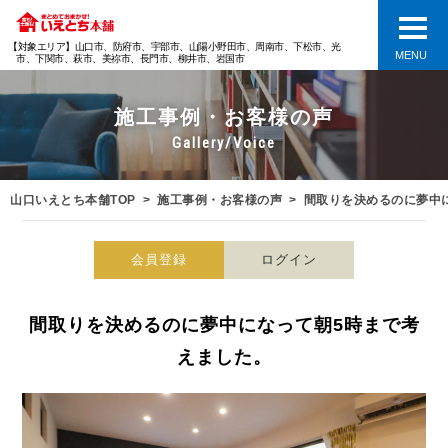
【対象エリア】山口市、防府市、宇部市、山陽小野田市、周南市、下松市、光
MENU
市、下関市、萩市、美祢市、長門市、柳井市、岩国市
施工事例・お客様の声
Gallery/Voice
山口いえとち本舗TOP
施工事例・お客様の声
間取りを決めるのに夢中
会員登録
ログイン
間取りを決めるのに夢中になって朝5時まで考
えました。