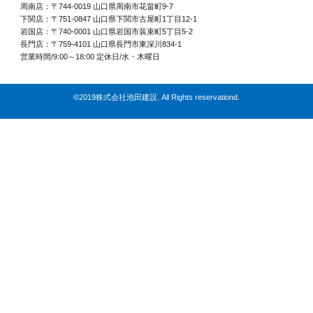
周南店：〒744-0019 山口県周南市花畠町9-7
下関店：〒751-0847 山口県下関市古屋町1丁目12-1
岩国店：〒740-0001 山口県岩国市装束町5丁目5-2
長門店：〒759-4101 山口県長門市東深川834-1
営業時間/9:00～18:00 定休日/水・木曜日
©2019株式会社池田建設. All Rights reservationd.