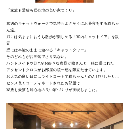
『家族も愛猫も居心地の良い家づくり』
窓辺のキャットウォークで気持ちよさそうにお昼寝をする猫ちゃ
ん達。
扉には気ままにおうち散歩が楽しめる「室内キャットドア」を設
置
壁には本能のままに遊べる「キャットタワー」
そのどれもがお洒落でさり気ない。
ハンドメイドやDIYがお好きな奥様が娘さんと一緒に選ばれた
アクセントクロスがお部屋の統一感を際立たせています。
お天気の良い日にはライトコートで猫ちゃんとのんびりしたり…
センス良くコーディネートされたお部屋で
家族も愛猫も居心地の良い家づくりが実現しました。