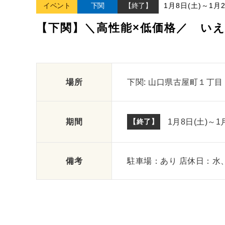
イベント
下関
【終了】
1月8日(土)
～
1月2
【下関】＼高性能×低価格／ い
場所
下関
山口県古屋町１丁目
期間
【終了】
1月8日(土)
～
1
備考
駐車場：あり 店休日：水