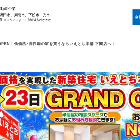
不動産企業
野田市、周南市、下松市、光市、
会
市
※エリアによって別途遠方料がかか
PEN！低価格×高性能の家を買うならいえとち本舗 下関店へ！