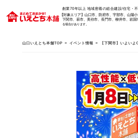
創業70年以上 地域密着の総合建設/住宅・
【対象エリア】山口市、防府市、宇部市、山陽小
下関市、萩市、美祢市、長門市、柳井市、岩国
る場合があります。
山口いえとち本舗TOP
イベント情報
【下関市】いよいよO