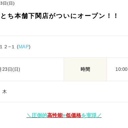
3日(日)
えとち本舗下関店がついにオープン！！
１２−１
(
MAP
)
月23日(日)
時間
10:00
、木
＼圧倒的
高性能
×
低価格
を実現／