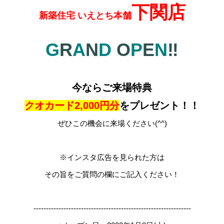
下関店
新築住宅 いえとち本舗
G
R
A
N
D
O
P
E
N
‼
今ならご来場特典
クオカード2,000円分
をプレゼント！！
ぜひこの機会に来場ください(^^)
※インスタ広告を見られた方は
その旨をご質問の欄にご記入ください！
---------------------------------------------------------------