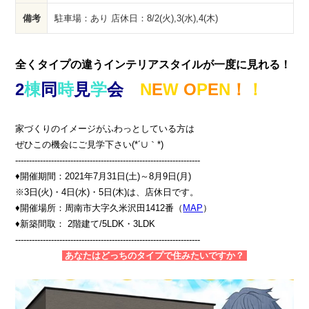
備考
駐車場：あり 店休日：8/2(火),3(水),4(木)
全くタイプの違うインテリアスタイルが一度に見れる！
2
棟
同
時
見
学
会
N
E
W
O
P
E
N
！
！
家づくりのイメージがふわっとしている方は
ぜひこの機会にご見学下さい(*´∪｀*)
-------------------------------------------------------------------
♦開催期間：2021年7月31日(土)～8月9日(月)
※3日(火)・4日(水)・5日(木)は、店休日です。
♦開催場所：周南市大字久米沢田1412番（
MAP
）
♦新築間取： 2階建て/5LDK・3LDK
-------------------------------------------------------------------
あなたはどっちのタイプで住みたいですか？