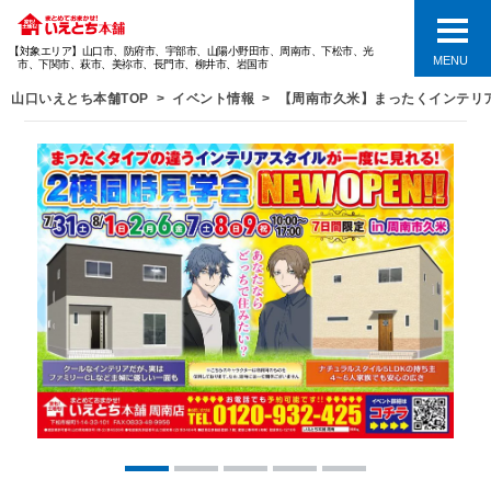
【対象エリア】山口市、防府市、宇部市、山陽小野田市、周南市、下松市、光
MENU
市、下関市、萩市、美祢市、長門市、柳井市、岩国市
山口いえとち本舗TOP
イベント情報
【周南市久米】まったくインテリ