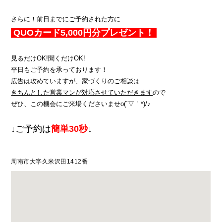
さらに！前日までにご予約された方に
QUOカード5,000円分プレゼント！
見るだけOK!聞くだけOK!
平日もご予約を承っております！
広告は攻めていますが、家づくりのご相談は
きちんとした営業マンが対応させていただきます
ので
ぜひ、この機会にご来場くださいませo(´▽｀*)/♪
↓ご予約は
簡単30秒
↓
周南市大字久米沢田1412番