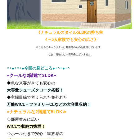
《ナチュラルスタイル5LDKの持ち主
4～5人家族でも安心の広さ》
※こちらのキャラクターは商用可のものを使用しています。
なお、建物には一切関係ございません。
○+●+○+●
今回の見どころ
●+○+●+○
«クールな2階建て3LDK»
◆急な来客がきても安心の
大容量シューズクローク搭載！
◆主婦目線で考えられた並外れた
万能WICL
＋
ファミリーCLなどの大容量収納！
«ナチュラルな2階建て5LDK≫
◇部屋並みに広い
WICLで収納力抜群！
◇ホール付きで安心！家族感の