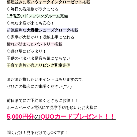
部屋並みに広い
ウォークインクローゼット
搭載
◇毎日の洗濯物がラクになる
1.5倍広いドレッシングルーム
完備
◇急な来客が来ても安心！
超絶便利な
大容量
シ
ューズクローク
搭載
◇家事が大助かり！収納上手になれる
憧れが詰まった
パントリー
搭載
◇遊び場にピッタリ！
子供のバタバタ足音も気にならない
子育て家族が喜ぶ
リビング和室
完備
まだまだ推したいポイントはありますので、
ぜひこの機会にご来場ください(*'▽')
前日までにご予約頂くとさらにお得！！
ホームページor電話にて見学予約を頂いたお客様に
5,000円分
の
QUOカードプレゼント！！
聞くだけ！見るだけでもOKです！