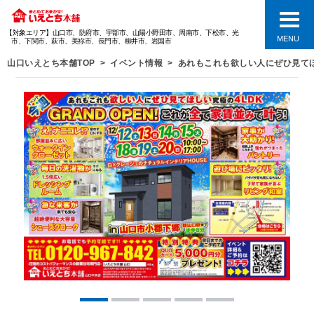
【対象エリア】山口市、防府市、宇部市、山陽小野田市、周南市、下松市、光
MENU
市、下関市、萩市、美祢市、長門市、柳井市、岩国市
山口いえとち本舗TOP
イベント情報
あれもこれも欲しい人にぜひ見てほしい