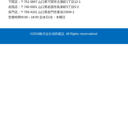
下関店：〒751-0847 山口県下関市古屋町1丁目12-1
岩国店：〒740-0001 山口県岩国市装束町5丁目5-2
長門店：〒759-4101 山口県長門市東深川834-1
営業時間/9:00～18:00 定休日/水・木曜日
©2019株式会社池田建設. All Rights reservationd.