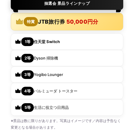
抽選会 景品ラインナップ
JTB旅行券
50,000円分
特賞
1等
任天堂 Switch
2等
Dyson 掃除機
3等
Yogibo Lounger
4等
バルミューダ トースター
5等
生活に役立つ日用品
※景品は数に限りがあります。写真はイメージです／内容は予告なく
変更となる場合があります。