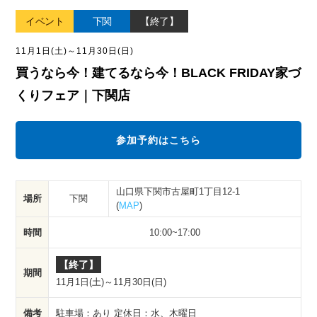
イベント
下関
【終了】
11月1日(土)
～
11月30日(日)
買うなら今！建てるなら今！BLACK FRIDAY家づ
くりフェア｜下関店
参加予約はこちら
山口県下関市古屋町1丁目12-1
下関
場所
(
MAP
)
時間
10:00~17:00
【終了】
期間
11月1日(土)
～
11月30日(日)
備考
駐車場：あり 定休日：水、木曜日