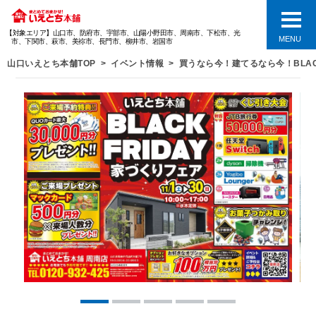
【対象エリア】山口市、防府市、宇部市、山陽小野田市、周南市、下松市、光
MENU
市、下関市、萩市、美祢市、長門市、柳井市、岩国市
山口いえとち本舗TOP
イベント情報
買うなら今！建てるなら今！BLAC