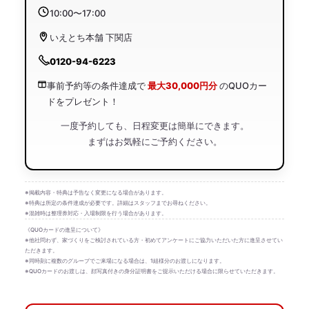
10:00〜17:00
いえとち本舗 下関店
0120-94-6223
事前予約等の条件達成で
最大30,000円分
のQUOカー
ドをプレゼント！
一度予約しても、日程変更は簡単にできます。
まずはお気軽にご予約ください。
※掲載内容・特典は予告なく変更になる場合があります。
※特典は所定の条件達成が必要です。詳細はスタッフまでお尋ねください。
※混雑時は整理券対応・入場制限を行う場合があります。
《QUOカードの進呈について》
※他社問わず、家づくりをご検討されている方・初めてアンケートにご協力いただいた方に進呈させてい
ただきます。
※同時刻に複数のグループでご来場になる場合は、1組様分のお渡しになります。
※QUOカードのお渡しは、顔写真付きの身分証明書をご提示いただける場合に限らせていただきます。