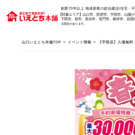
創業70年以上 地域密着の総合建設/住宅・
【対象エリア】山口市、防府市、宇部市、山陽小
下関市、萩市、美祢市、長門市、柳井市、岩国
る場合があります。
山口いえとち本舗TOP
イベント情報
【宇部店】入場無料