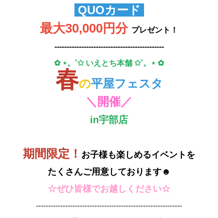
QUOカード
最大30,000円分
プレゼント！
---------------------------------------------
✿ ⋆。˚✩ いえとち本舗 ✩˚。⋆ ✿
春
の
平屋フェスタ
＼開催／
in宇部店
期間限定！
お子様も楽しめるイベントを
たくさんご用意しております☻
☆ぜひ皆様でお越しください☆
------------------------------------------------------------