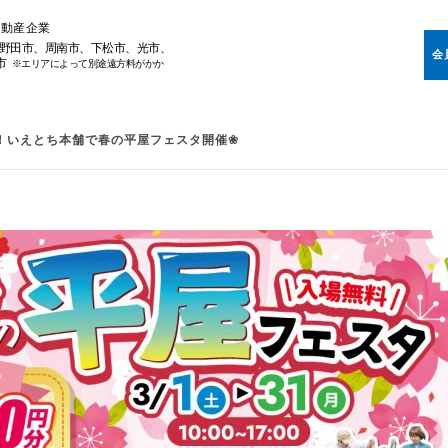
不動産企業
野田市、周南市、下松市、光市、
会
市
※エリアによって別途遠方料がかか
！いえとち本舗で春の平屋フェスタ開催❀