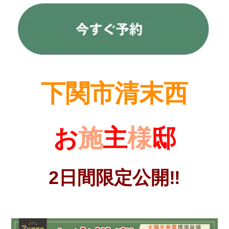
下関市清末西
お
施
主
様
邸
2日間限定公開‼