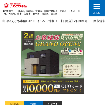
【対象エリア】山口市、防府市、宇部市、山陽小野田市、周南市、下松市、光
MENU
市、下関市、萩市、美祢市、長門市、柳井市、岩国市
山口いえとち本舗TOP
イベント情報
【下関店】2日間限定 下関市清末
見学会
下関
【終了】